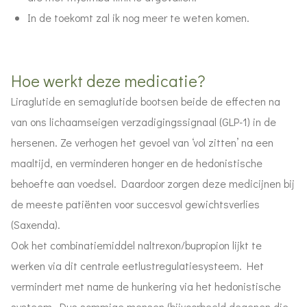
In de toekomt zal ik nog meer te weten komen.
Hoe werkt deze medicatie?
Liraglutide en semaglutide bootsen beide de effecten na
van ons lichaamseigen verzadigingssignaal (GLP-1) in de
hersenen. Ze verhogen het gevoel van ‘vol zitten’ na een
maaltijd, en verminderen honger en de hedonistische
behoefte aan voedsel. Daardoor zorgen deze medicijnen bij
de meeste patiënten voor succesvol gewichtsverlies
(Saxenda).
Ook het combinatiemiddel naltrexon/bupropion lijkt te
werken via dit centrale eetlustregulatiesysteem. Het
vermindert met name de hunkering via het hedonistische
systeem. Dus sommige mensen (bijvoorbeeld degenen die